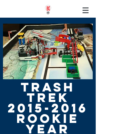
Trash
Trek
2015-2016
ROOKie
Year